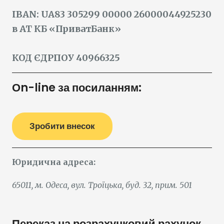
IBAN: UA83 305299 00000 26000044925230
в АТ КБ «ПриватБанк»
КОД ЄДРПОУ 40966325
Оn-line за посиланням:
Зробити внесок
Юридична адреса:
65011, м. Одеса, вул. Троїцька, буд. 32, прим. 501
Переказ на розрахунковий рахунок